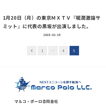
1月20日（月）の東京ＭＸＴＶ『堀潤激論サ
ミット』に代表の黒坂が出演しました。
2025-01-25
投
1
…
4
5
稿
の
ペ
ー
ジ
マルコ・ポーロ合同会社
送