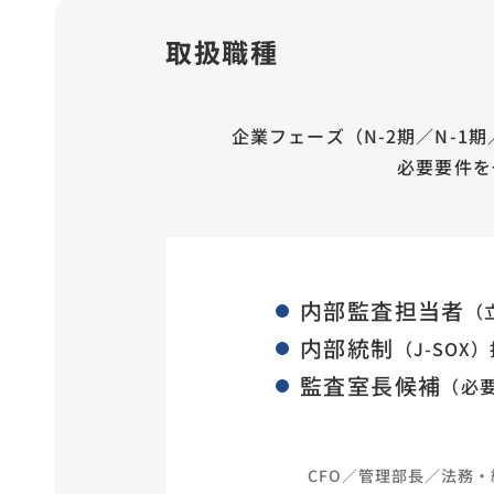
取扱職種
企業フェーズ
（N-2期／N-1
必要要件を
内部監査担当者
（
内部統制
（J-SOX
監査室長候補
（必
CFO／管理部長／法務・