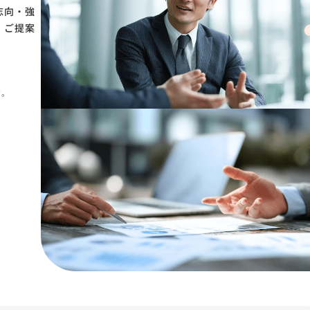
志向・強
、ご提案
す。