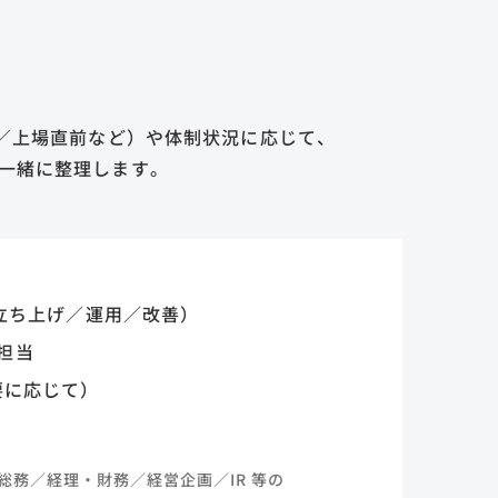
期／上場直前など）や
体制状況に応じて、
一緒に整理します。
立ち上げ／運用／改善）
）担当
要に応じて）
総務／
経理・財務／経営企画／IR 等の