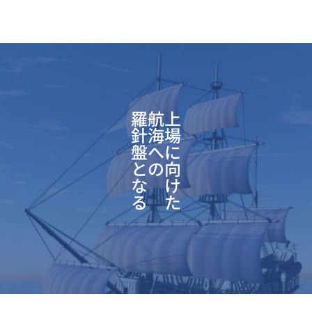
羅
航
上
針
海
場
盤
へ
に
と
の
向
な
け
る
た