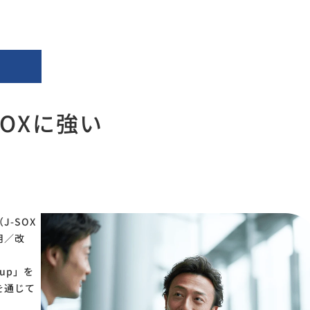
OXに強い
-SOX
用／改
up」を
を通じて