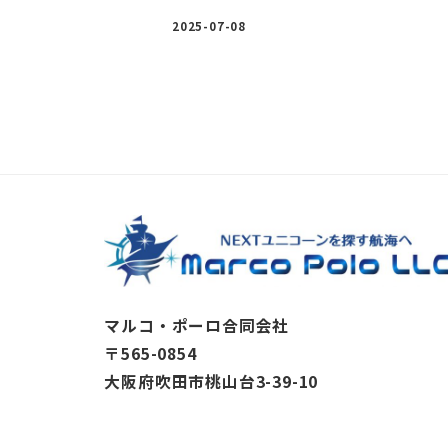
2025-07-08
投
稿
の
ペ
ー
ジ
マルコ・ポーロ合同会社
〒565-0854
送
大阪府吹田市桃山台3-39-10
り