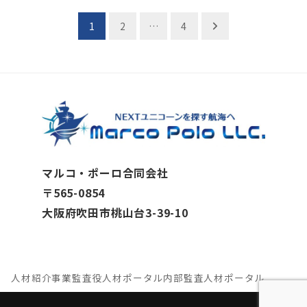
投
1
2
…
4
稿
の
ペ
ー
ジ
マルコ・ポーロ合同会社
送
〒565-0854
り
大阪府吹田市桃山台3-39-10
人材紹介事業
監査役人材ポータル
内部監査人材ポータル